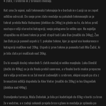
4 zlate, 1 srebrno in 2 bronasti medalji.
Kot smo že vajeni, naši tekmovalci tekmujejo le v borbah in v Luciji so se zopet
odlično odrezali. Do svoje prve zlate medalje na pokalnih tekmovanjih se je
tokrat prebila Nuša Vodopivec (deklice do 34kg) in glede na to, da letos prvič
nastopa v višji starostni kategoriji, vanjo polagamo še velike upe. Na najvišjo
stopničko na državni tekmi je prvič stopil tudi Luka Ban (malčki do 34kg), Žan
Jan Boh pa je ponovil uspeh iz 1. pokalne tekme, kjer je ugnal vso konkurenco v
kategoriji malčkov nad 39kg. Uspeh iz prve tekme je ponovila tudi Mia Čačić, ki
je bila zlata pri malčicah nad 36kg.
Da bi osvojili doslej rekordnih 5 zlatih medalj ni veliko manjkalo. Luka Dimčič
(dečki do 48kg) se je do finala prebil suvereno, a v finalni borbi malce prepozno
dal v višjo prestavo in se žal moral zadovoljiti s srebrom, ekipni uspeh pa sta z
bronastimi odličji dopolnila še Alex Vinter (malčki do 30kg) in Iva Glogovšek
(deklice nad 44kg).
Osmoljenka turnirja, Maša Debelak, je bila pri kadetinjah do 61kg v borbi za bron
že v vodstvu, a v zadnji sekundi prejela brco v glavo in medalja je splavala po