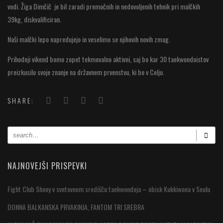
vodi. Žiga Dimčič je bil zaradi premočnih in nedovoljenih tehnik pri malčkih
39kg, diskvalificiran.
Naši malčki lepo napredujejo in veselimo se njihovih novih zmag.
Prihodnji vikend bomo zopet tekmovalno aktivni, saj bo kar 30 taekwondoistov
preizkusilo svoje znanje na državnem prvenstvu, ki bo v Celju.
SHARE:
NAJNOVEJŠI PRISPEVKI
Fight Club Shony v svetovnem središču taekwondoja – obisk Kukkiwona v Seulu
DONNA BALKANSKA PRVAKINJA, FANTOM TRI SREBRA