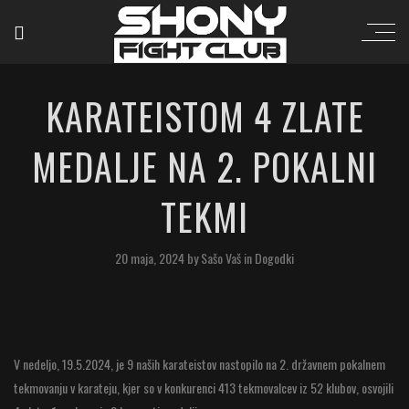
KARATEISTOM 4 ZLATE
MEDALJE NA 2. POKALNI
TEKMI
20 maja, 2024
by
Sašo Vaš
in
Dogodki
V nedeljo, 19.5.2024, je 9 naših karateistov nastopilo na 2. državnem pokalnem
tekmovanju v karateju, kjer so v konkurenci 413 tekmovalcev iz 52 klubov, osvojili