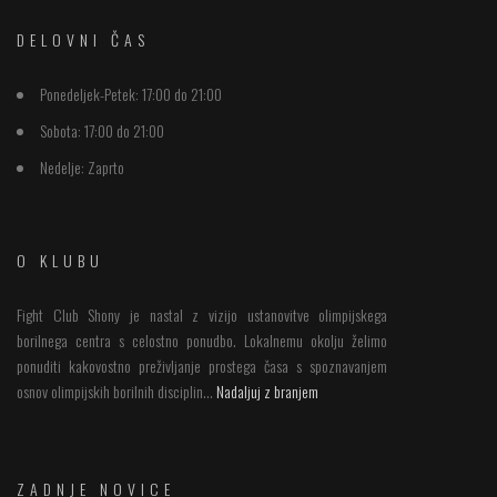
DELOVNI ČAS
Ponedeljek-Petek:
17:00 do 21:00
Sobota:
17:00 do 21:00
Nedelje:
Zaprto
O KLUBU
Fight Club Shony je nastal z vizijo ustanovitve olimpijskega
borilnega centra s celostno ponudbo. Lokalnemu okolju želimo
ponuditi kakovostno preživljanje prostega časa s spoznavanjem
osnov olimpijskih borilnih disciplin...
Nadaljuj z branjem
ZADNJE NOVICE