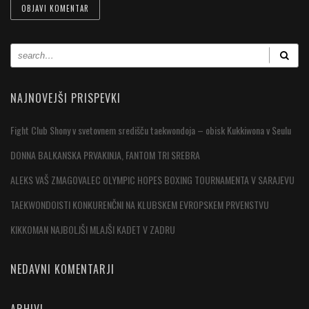
NAJNOVEJŠI PRISPEVKI
Fight Club Shony v svetovnem središču taekwondoja – obisk Kukkiwona v Seulu
DONNA BALKANSKA PRVAKINJA, FANTOM TRI SREBRA
ALEKS VAŠ ZMAGOVALEC OLYMPIC HOPES BOXING TOURNAMENTA V SARAJEVU
TAEKWONDOISTI KONKURENČNI NA KLUBSKEM EVROPSKEM PRVENSTVU
KIKKOMAN NAJBOLJŠI MLAJŠI KADET V ZADRU
NEDAVNI KOMENTARJI
ARHIVI