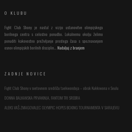
O KLUBU
Fight Club Shony je nastal z vizijo ustanovitve olimpijskega
borilnega centra s celostno ponudbo. Lokalnemu okolju želimo
ponuditi kakovostno preživljanje prostega časa s spoznavanjem
osnov olimpijskih borilnih disciplin...
Nadaljuj z branjem
ZADNJE NOVICE
Fight Club Shony v svetovnem središču taekwondoja – obisk Kukkiwona v Seulu
DONNA BALKANSKA PRVAKINJA, FANTOM TRI SREBRA
ALEKS VAŠ ZMAGOVALEC OLYMPIC HOPES BOXING TOURNAMENTA V SARAJEVU