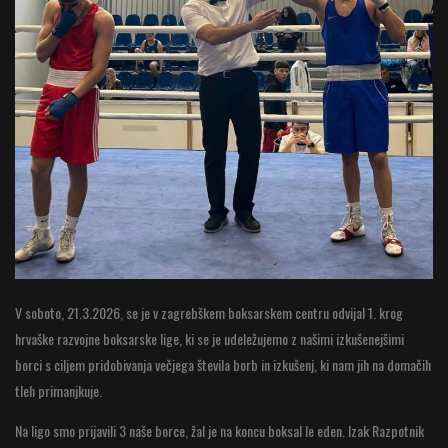
V soboto, 21.3.2026, se je v zagrebškem boksarskem centru odvijal 1. krog
hrvaške razvojne boksarske lige, ki se je udeležujemo z našimi izkušenejšimi
borci s ciljem pridobivanja večjega števila borb in izkušenj, ki nam jih na domačih
tleh primanjkuje.
Na ligo smo prijavili 3 naše borce, žal je na koncu boksal le eden. Izak Razpotnik