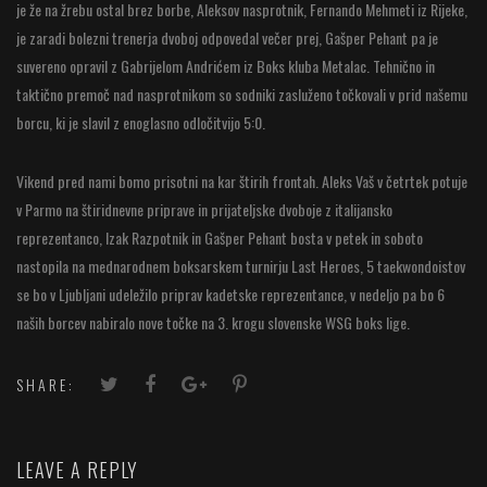
je že na žrebu ostal brez borbe, Aleksov nasprotnik, Fernando Mehmeti iz Rijeke,
je zaradi bolezni trenerja dvoboj odpovedal večer prej, Gašper Pehant pa je
suvereno opravil z Gabrijelom Andrićem iz Boks kluba Metalac. Tehnično in
taktično premoč nad nasprotnikom so sodniki zasluženo točkovali v prid našemu
borcu, ki je slavil z enoglasno odločitvijo 5:0.
Vikend pred nami bomo prisotni na kar štirih frontah. Aleks Vaš v četrtek potuje
v Parmo na štiridnevne priprave in prijateljske dvoboje z italijansko
reprezentanco, Izak Razpotnik in Gašper Pehant bosta v petek in soboto
nastopila na mednarodnem boksarskem turnirju Last Heroes, 5 taekwondoistov
se bo v Ljubljani udeležilo priprav kadetske reprezentance, v nedeljo pa bo 6
naših borcev nabiralo nove točke na 3. krogu slovenske WSG boks lige.
SHARE:
LEAVE A REPLY