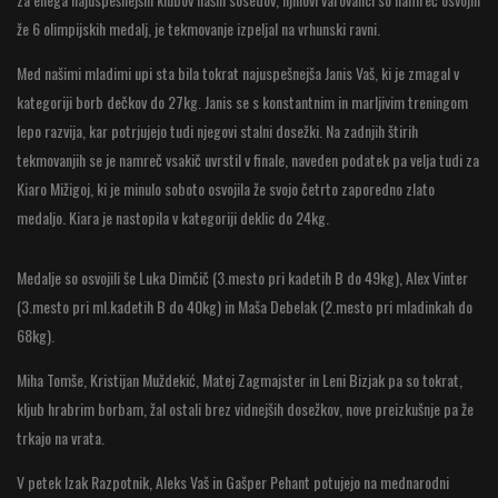
že 6 olimpijskih medalj, je tekmovanje izpeljal na vrhunski ravni.
Med našimi mladimi upi sta bila tokrat najuspešnejša Janis Vaš, ki je zmagal v
kategoriji borb dečkov do 27kg. Janis se s konstantnim in marljivim treningom
lepo razvija, kar potrjujejo tudi njegovi stalni dosežki. Na zadnjih štirih
tekmovanjih se je namreč vsakič uvrstil v finale, naveden podatek pa velja tudi za
Kiaro Mižigoj, ki je minulo soboto osvojila že svojo četrto zaporedno zlato
medaljo. Kiara je nastopila v kategoriji deklic do 24kg.
Medalje so osvojili še Luka Dimčič (3.mesto pri kadetih B do 49kg), Alex Vinter
(3.mesto pri ml.kadetih B do 40kg) in Maša Debelak (2.mesto pri mladinkah do
68kg).
Miha Tomše, Kristijan Muždekić, Matej Zagmajster in Leni Bizjak pa so tokrat,
kljub hrabrim borbam, žal ostali brez vidnejših dosežkov, nove preizkušnje pa že
trkajo na vrata.
V petek Izak Razpotnik, Aleks Vaš in Gašper Pehant potujejo na mednarodni