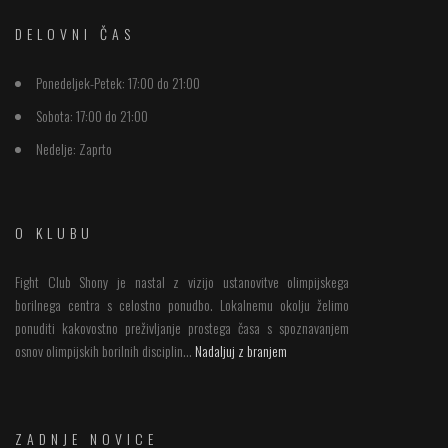
DELOVNI ČAS
Ponedeljek-Petek:
17:00 do 21:00
Sobota:
17:00 do 21:00
Nedelje:
Zaprto
O KLUBU
Fight Club Shony je nastal z vizijo ustanovitve olimpijskega
borilnega centra s celostno ponudbo. Lokalnemu okolju želimo
ponuditi kakovostno preživljanje prostega časa s spoznavanjem
osnov olimpijskih borilnih disciplin...
Nadaljuj z branjem
ZADNJE NOVICE