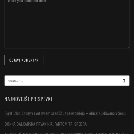
NAJNOVEJŠI PRISPEVKI
Fight Club Shony v svetovnem središču taekwondoja – obisk Kukkiwona v Seulu
DONNA BALKANSKA PRVAKINJA, FANTOM TRI SREBRA